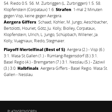
54. Riedo 0:5. 56. M. Zurbriggen (L. Zurbriggen) 1:5. 58.
Klopfenstein (Corpataux) 1:6.
Strafen
:
1-mal 2 Minuten
gegen Visp, keine gegen Aergera.
Aergera Giffers
:
Schaad; Kohler, M. Jungo; Aeschbacher,
Bertolotti, Houriet; Götz, Ju. Kolly; Biolley, Corpataux,
Klopfenstein; Ulrich, L. Jungo; Schüpbach, Willener, Ja.
Kolly; Vuagniaux; Riedo, Stegmaier.
Playoff-Viertelfinal (Best of 5)
:
Aergera (2.) - Visp (6.)
3:1. Wasa St.Gallen (1.) - Rümlang-Regensdorf (8.) 3:1.
Basel Regio (4.) - Bremgarten (7.) 3:1. Nesslau (5.) - Zäziwil
(3.) 3:0.
Halbfinals
:
Aergera Giffers - Basel Regio. Wasa St.
Gallen - Nesslau.
PLATINSPONSOREN