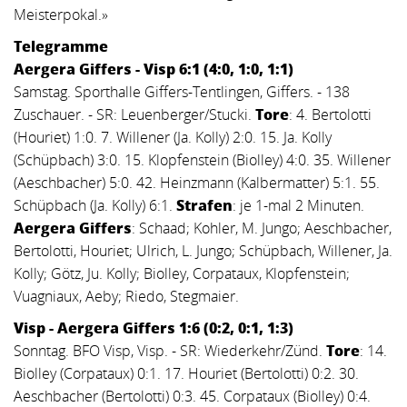
Meisterpokal.»
Telegramme
Aergera Giffers - Visp 6:1 (4:0, 1:0, 1:1)
Samstag. Sporthalle Giffers-Tentlingen, Giffers. - 138
Zuschauer. - SR: Leuenberger/Stucki.
Tore
:
4. Bertolotti
(Houriet) 1:0. 7. Willener (Ja. Kolly) 2:0. 15. Ja. Kolly
(Schüpbach) 3:0. 15. Klopfenstein (Biolley) 4:0. 35. Willener
(Aeschbacher) 5:0. 42. Heinzmann (Kalbermatter) 5:1. 55.
Schüpbach (Ja. Kolly) 6:1.
Strafen
:
je 1-mal 2 Minuten.
Aergera Giffers
:
Schaad; Kohler, M. Jungo; Aeschbacher,
Bertolotti, Houriet; Ulrich, L. Jungo; Schüpbach, Willener, Ja.
Kolly; Götz, Ju. Kolly; Biolley, Corpataux, Klopfenstein;
Vuagniaux, Aeby; Riedo, Stegmaier.
Visp - Aergera Giffers 1:6 (0:2, 0:1, 1:3)
Sonntag. BFO Visp, Visp. - SR: Wiederkehr/Zünd.
Tore
:
14.
Biolley (Corpataux) 0:1. 17. Houriet (Bertolotti) 0:2. 30.
Aeschbacher (Bertolotti) 0:3. 45. Corpataux (Biolley) 0:4.