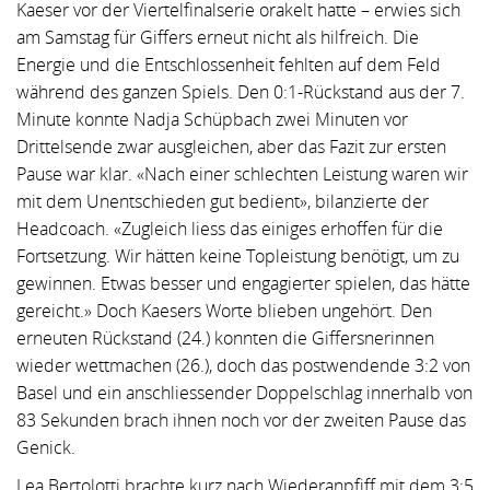
Kaeser vor der Viertelfinalserie orakelt hatte – erwies sich
am Samstag für Giffers erneut nicht als hilfreich. Die
Energie und die Entschlossenheit fehlten auf dem Feld
während des ganzen Spiels. Den 0:1-Rückstand aus der 7.
Minute konnte Nadja Schüpbach zwei Minuten vor
Drittelsende zwar ausgleichen, aber das Fazit zur ersten
Pause war klar. «Nach einer schlechten Leistung waren wir
mit dem Unentschieden gut bedient», bilanzierte der
Headcoach. «Zugleich liess das einiges erhoffen für die
Fortsetzung. Wir hätten keine Topleistung benötigt, um zu
gewinnen. Etwas besser und engagierter spielen, das hätte
gereicht.» Doch Kaesers Worte blieben ungehört. Den
erneuten Rückstand (24.) konnten die Giffersnerinnen
wieder wettmachen (26.), doch das postwendende 3:2 von
Basel und ein anschliessender Doppelschlag innerhalb von
83 Sekunden brach ihnen noch vor der zweiten Pause das
Genick.
Lea Bertolotti brachte kurz nach Wiederanpfiff mit dem 3:5